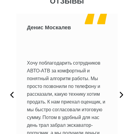
ОТЗЫВЫ
Денис Москалев
О
 Не
Хочу поблагодарить сотрудников
мы.
Хо
АВТО-АТВ за комфортный и
ре
понятный алгоритм работы. Мы
ав
просто позвонили по телефону и
на
рассказали, какую технику хотим
ыло
пр
продать. К нам приехал оценщик, и
ил
кл
мы быстро согласовали итоговую
об
сумму. Потом в удобный для нас
сь,
до
день трал забрал экскаватор-
бы
погрузчик, а мы получили деньги.