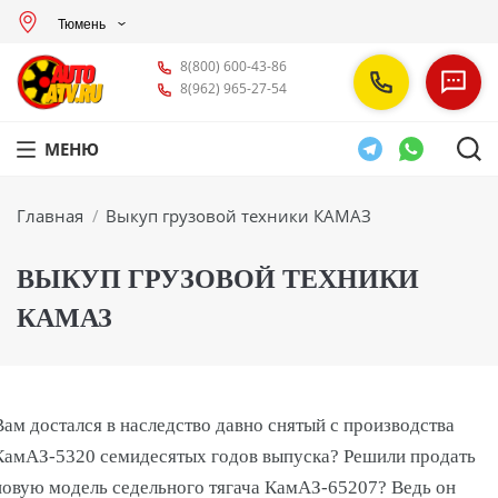
Тюмень
8(800) 600-43-86
8(962) 965-27-54
МЕНЮ
Вы здесь:
Главная
Выкуп грузовой техники КАМАЗ
ВЫКУП ГРУЗОВОЙ ТЕХНИКИ
КАМАЗ
Вам достался в наследство давно снятый с производства
КамАЗ-5320 семидесятых годов выпуска? Решили продать
новую модель седельного тягача КамАЗ-65207? Ведь он