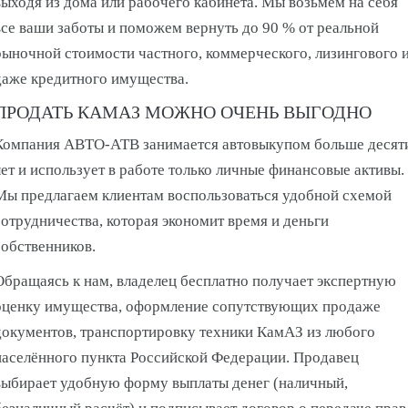
выходя из дома или рабочего кабинета. Мы возьмём на себя
все ваши заботы и поможем вернуть до 90 % от реальной
рыночной стоимости частного, коммерческого, лизингового 
даже кредитного имущества.
ПРОДАТЬ КАМАЗ МОЖНО ОЧЕНЬ ВЫГОДНО
Компания АВТО-АТВ занимается автовыкупом больше десят
лет и использует в работе только личные финансовые активы.
Мы предлагаем клиентам воспользоваться удобной схемой
сотрудничества, которая экономит время и деньги
собственников.
Обращаясь к нам, владелец бесплатно получает экспертную
оценку имущества, оформление сопутствующих продаже
документов, транспортировку техники КамАЗ из любого
населённого пункта Российской Федерации. Продавец
выбирает удобную форму выплаты денег (наличный,