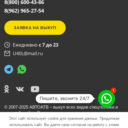
8(800) 600-43-86
8(962) 965-27-54
ЗАЯВКА НА ВЫКУП
Ежедневно
с 7 до 23
U40L@mail.ru
1
Пишите, звоните 24/7
©
2007
-2025 АВТОАТВ – выкуп всех видов спецтехники и
автомобилей по России
Этот сайт использует cookie для хранения данных. Продолжая
ООО «Веб Лоджистик» ИНН 7722368365
использовать сайт, Вы даете свое согласие на работу с этими
ОГРН 1167746846404