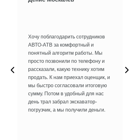
 Не
Хочу поблагодарить сотрудников
мы.
Хо
АВТО-АТВ за комфортный и
ре
понятный алгоритм работы. Мы
ав
просто позвонили по телефону и
на
рассказали, какую технику хотим
ыло
пр
продать. К нам приехал оценщик, и
ил
кл
мы быстро согласовали итоговую
об
сумму. Потом в удобный для нас
сь,
до
день трал забрал экскаватор-
бы
погрузчик, а мы получили деньги.